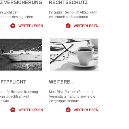
Z VERSICHERUNG
RECHTSSCHUTZ
ein wichtiger
Ihr gutes Recht - Im Alltag kann
andteil des täglichen ...
es schnell zu Situationen
WEITERLESEN
WEITERLESEN
FTPFLICHT
WEITERE...
athaftpflichtversicherung
MultiRisk-Policen (Betriebe),
enn Unachtsamkeit
Veranstalterhaftung sowie die
r wird ...
Zielgruppe Beamte
WEITERLESEN
WEITERLESEN