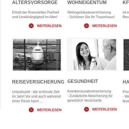
ALTERSVORSORGE
WOHNEIGENTUM
KF
Erhalt der finanziellen Freiheit
Wohngebäudeversicherung
ist 
und Unabhängigkeit im Alter!
- Schützen Sie Ihr Traumhaus!
Best
WEITERLESEN
WEITERLESEN
GESUNDHEIT
REISEVERSICHERUNG
HA
Krankenzusatzversicherung
Urlaubszeit - die schönste Zeit
Priv
- Zusätzliche Absicherung für
im Jahr! Vor und auch während
- W
gesetzlich Versicherte.
einer Reise kann ...
teue
WEITERLESEN
WEITERLESEN