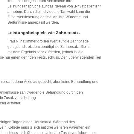
können auch gesetzlich Versicherte ihre
Leistungsansprüche auf das Niveau von „Privatpatienten“
anheben. Durch die individuelle Tarifwahl kann die
Zusatzversicherung optimal an Ihre Wünsche und
Bedürfnisse angepasst werden.
Leistungsbeispiele wie Zahnersatz:
Frau N. hat immer großen Wert auf die Zahnpflege
gelegt und trotzdem benötigt sie Zahnersatz. Sie ist
mit dem Ergebnis sehr zufrieden, jedoch ist die
 sie nur einen geringen Festzuschuss. Den überwiegenden Teil
le verschiedene Ärzte aufgesucht, aber keine Behandlung und
 Krankenkasse zahlt weder die Behandlung durch den
ate Zusatzversicherung
er erstattet.
 einigen Tagen einen Herzinfarkt. Während des
in Kollege musste sich mit drei weiteren Patienten ein
 beschloss, sich über eine stationäre Zusatzversicherung zu