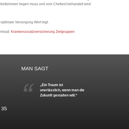
Mehrbettzimmer liegen muss und vom Chefarzt behandelt wird.
e optimale Versorgung Wert legt.
wnload:
Krankenzusatzversicherung Zielgruppen
MAN SAGT
„Ein Traum ist
unerlässlich, wenn man die
Zukunft gestalten will.“
 35