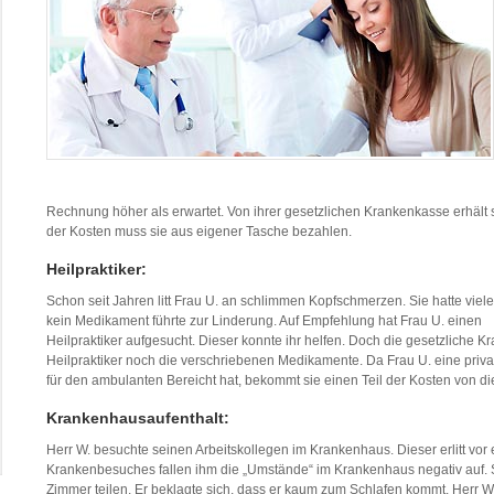
Rechnung höher als erwartet. Von ihrer gesetzlichen Krankenkasse erhält
der Kosten muss sie aus eigener Tasche bezahlen.
Heilpraktiker:
Schon seit Jahren litt Frau U. an schlimmen Kopfschmerzen. Sie hatte vie
kein Medikament führte zur Linderung. Auf Empfehlung hat Frau U. einen
Heilpraktiker aufgesucht. Dieser konnte ihr helfen. Doch die gesetzliche
Heilpraktiker noch die verschriebenen Medikamente. Da Frau U. eine priv
für den ambulanten Bereicht hat, bekommt sie einen Teil der Kosten von dies
Krankenhausaufenthalt:
Herr W. besuchte seinen Arbeitskollegen im Krankenhaus. Dieser erlitt vor
Krankenbesuches fallen ihm die „Umstände“ im Krankenhaus negativ auf. Se
Zimmer teilen. Er beklagte sich, dass er kaum zum Schlafen kommt. Herr W.