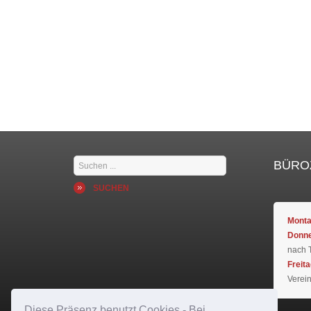
Suchen
BÜRO
...
SUCHEN
Monta
Donne
nach 
Freita
Verei
Diese Präsenz benutzt Cookies - Bei