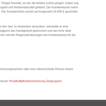
r Treppe hinunter, an der die beiden vorbei gingen. Dabei zog
nsgeld und Verdienstausfall geltend. Die Krankenkasse nahm
. Die Schadenhöhe wurde auf insgesamt 19.000 € geschätzt.
m den See. In Gedanken versunken, bemerkte er eine
 Joggerin das Handgelenk gebrochen und das Knie stark
mmen mit den Regressforderungen der Krankenkasse für die
sicherungsnehmer oder eine mitversicherte Person einem
wnload:
Privathaftpflichtversicherung Zielgruppen